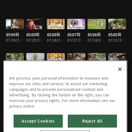
8590회
8589회
8588회
8587회
8586회
8585회
07/30/2026 • 59분
07/29/2026 • 58분
07/28/2026 • 59분
07/27/2026 • 59분
07/24/2026 • 59분
07/23/2026 • 59분
8584회
8583회
8582회
8581회
8580회
8579회
07/22/2026 • 59분
07/21/2026 • 59분
07/20/2026 • 59분
07/17/2026 • 59분
07/16/2026 • 58분
07/15/2026 • 58분
We process your personal information to measure and
improve our sites and service, to assist our marketing
campaigns and to provide personalised content and
advertising. By clicking the button on the right, you can
exercise your privacy rights. For more information see our
8578회
8577회
8576회
8575회
8574회
8573회
privacy notice
07/14/2026 • 58분
07/13/2026 • 59분
07/10/2026 • 59분
07/09/2026 • 59분
07/08/2026 • 59분
07/07/2026 • 59분
Accept Cookies
Reject All