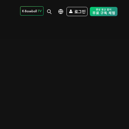
로그인
Free Trial - Sk