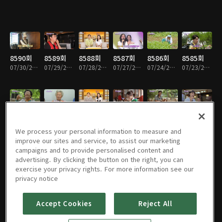
8590회
8589회
8588회
8587회
8586회
8585회
07/30/2026 • 59분
07/29/2026 • 58분
07/28/2026 • 59분
07/27/2026 • 59분
07/24/2026 • 59분
07/23/2026 • 59분
8584회
8583회
8582회
8581회
8580회
8579회
07/22/2026 • 59분
07/21/2026 • 59분
07/20/2026 • 59분
07/17/2026 • 59분
07/16/2026 • 58분
07/15/2026 • 58분
We process your personal information to measure and
improve our sites and service, to assist our marketing
campaigns and to provide personalised content and
advertising. By clicking the button on the right, you can
exercise your privacy rights. For more information see our
8578회
8577회
8576회
8575회
8574회
8573회
privacy notice
07/14/2026 • 58분
07/13/2026 • 59분
07/10/2026 • 59분
07/09/2026 • 59분
07/08/2026 • 59분
07/07/2026 • 59분
Accept Cookies
Reject All