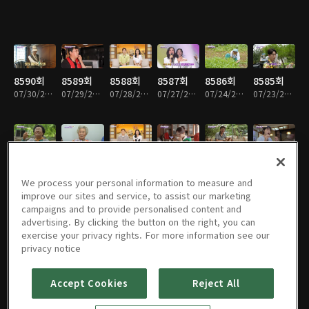
8590회
8589회
8588회
8587회
8586회
8585회
07/30/2026 • 59분
07/29/2026 • 58분
07/28/2026 • 59분
07/27/2026 • 59분
07/24/2026 • 59분
07/23/2026 • 59분
8584회
8583회
8582회
8581회
8580회
8579회
07/22/2026 • 59분
07/21/2026 • 59분
07/20/2026 • 59분
07/17/2026 • 59분
07/16/2026 • 58분
07/15/2026 • 58분
We process your personal information to measure and
improve our sites and service, to assist our marketing
campaigns and to provide personalised content and
advertising. By clicking the button on the right, you can
exercise your privacy rights. For more information see our
8578회
8577회
8576회
8575회
8574회
8573회
privacy notice
07/14/2026 • 58분
07/13/2026 • 59분
07/10/2026 • 59분
07/09/2026 • 59분
07/08/2026 • 59분
07/07/2026 • 59분
Accept Cookies
Reject All