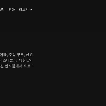
오락
영화
더보기
아빠, 주말 부부, 상경
 스타들! 당당한 1인
 된 현시점에서 프로그
터리 기법으로 촬영, 싱
는 삶에 대한 철학 등을