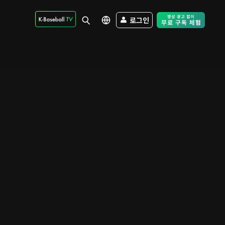
로그인
Free Trial - Sk