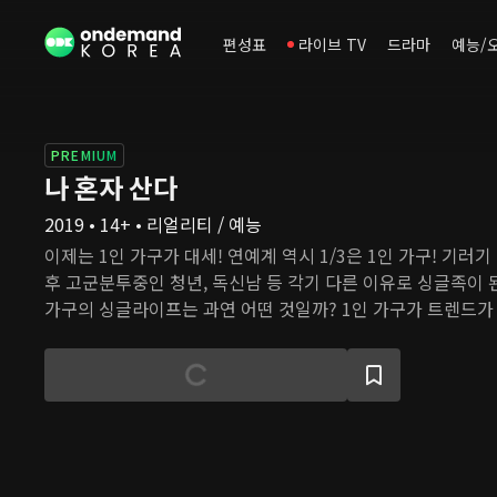
편성표
라이브 TV
드라마
예능/
PREMIUM
나 혼자 산다
2019 • 14+ • 리얼리티 / 예능
이제는 1인 가구가 대세! 연예계 역시 1/3은 1인 가구! 기러기 
후 고군분투중인 청년, 독신남 등 각기 다른 이유로 싱글족이 된
가구의 싱글라이프는 과연 어떤 것일까? 1인 가구가 트렌드가
램을 통해 사회적 공감대를 형성해본다. 그들의 일상을 다큐멘
글 라이프에 대한 진솔한 모습, 지혜로운 삶의 노하우, 혼자 사
허심탄회한 스토리로 이어나간다.