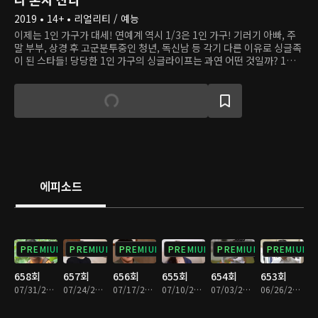
2019 • 14+ • 리얼리티 / 예능
이제는 1인 가구가 대세! 연예계 역시 1/3은 1인 가구! 기러기 아빠, 주
말 부부, 상경 후 고군분투중인 청년, 독신남 등 각기 다른 이유로 싱글족
이 된 스타들! 당당한 1인 가구의 싱글라이프는 과연 어떤 것일까? 1인
가구가 트렌드가 된 현시점에서 프로그램을 통해 사회적 공감대를 형성
해본다. 그들의 일상을 다큐멘터리 기법으로 촬영, 싱글 라이프에 대한
진솔한 모습, 지혜로운 삶의 노하우, 혼자 사는 삶에 대한 철학 등을 허심
탄회한 스토리로 이어나간다.
에피소드
PREMIUM
PREMIUM
PREMIUM
PREMIUM
PREMIUM
PREMIUM
658회
657회
656회
655회
654회
653회
07/31/2026 • 1시간 28분
07/24/2026 • 1시간 28분
07/17/2026 • 1시간 28분
07/10/2026 • 1시간 29분
07/03/2026 • 1시간 29분
06/26/2026 • 1시간 29분