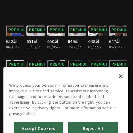
PREMIUM
PREMIUM
PREMIUM
PREMIUM
PREMIUM
PREMIUM
652회
651회
650회
649회
648회
647회
06/19/2026 • 1시간 26분
06/12/2026 • 1시간 30분
06/05/2026 • 1시간 27분
05/29/2026 • 1시간 29분
05/22/2026 • 1시간 28분
05/15/2026 • 1시간 28분
PREMIUM
PREMIUM
PREMIUM
PREMIUM
PREMIUM
PREMIUM
646회
645회
644회
643회
642회
641회
05/08/2026 • 1시간 29분
05/01/2026 • 1시간 29분
04/24/2026 • 1시간 28분
04/17/2026 • 1시간 28분
04/10/2026 • 1시간 29분
04/03/2026 • 1시간 29분
We process your personal information to measure and
improve our sites and service, to assist our marketing
campaigns and to provide personalised content and
PREMIUM
PREMIUM
PREMIUM
PREMIUM
PREMIUM
PREMIUM
advertising. By clicking the button on the right, you can
exercise your privacy rights. For more information see our
640회
639회
638회
637회
636회
635회
privacy notice
03/27/2026 • 1시간 30분
03/20/2026 • 1시간 28분
03/13/2026 • 1시간 28분
03/06/2026 • 1시간 29분
02/27/2026 • 1시간 29분
02/20/2026 • 1시간 30분
Accept Cookies
Reject All
PREMIUM
PREMIUM
PREMIUM
PREMIUM
PREMIUM
PREMIUM