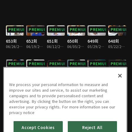
PREMIUM
PREMIUM
PREMIUM
PREMIUM
PREMIUM
PREMIUM
653회
652회
651회
650회
649회
648회
06/26/2026 • 1시간 29분
06/19/2026 • 1시간 26분
06/12/2026 • 1시간 30분
06/05/2026 • 1시간 27분
05/29/2026 • 1시간 29분
05/22/2026 • 1시간 28분
PREMIUM
PREMIUM
PREMIUM
PREMIUM
PREMIUM
PREMIUM
647회
646회
645회
644회
643회
642회
05/15/2026 • 1시간 28분
05/08/2026 • 1시간 29분
05/01/2026 • 1시간 29분
04/24/2026 • 1시간 28분
04/17/2026 • 1시간 28분
04/10/2026 • 1시간 29분
We process your personal information to measure and
improve our sites and service, to assist our marketing
campaigns and to provide personalised content and
PREMIUM
PREMIUM
PREMIUM
PREMIUM
PREMIUM
PREMIUM
advertising. By clicking the button on the right, you can
exercise your privacy rights. For more information see our
641회
640회
639회
638회
637회
636회
privacy notice
04/03/2026 • 1시간 29분
03/27/2026 • 1시간 30분
03/20/2026 • 1시간 28분
03/13/2026 • 1시간 28분
03/06/2026 • 1시간 29분
02/27/2026 • 1시간 29분
Accept Cookies
Reject All
PREMIUM
PREMIUM
PREMIUM
PREMIUM
PREMIUM
PREMIUM