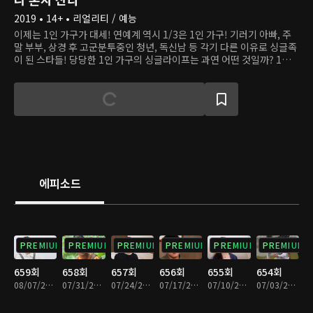
2019 • 14+ • 리얼리티 / 예능
이제는 1인 가구가 대세! 연예계 역시 1/3은 1인 가구! 기러기 아빠, 주
말 부부, 상경 후 고군분투중인 청년, 독신남 등 각기 다른 이유로 싱글족
이 된 스타들! 당당한 1인 가구의 싱글라이프는 과연 어떤 것일까? 1인
가구가 트렌드가 된 현시점에서 프로그램을 통해 사회적 공감대를 형성
해본다. 그들의 일상을 다큐멘터리 기법으로 촬영, 싱글 라이프에 대한
진솔한 모습, 지혜로운 삶의 노하우, 혼자 사는 삶에 대한 철학 등을 허심
탄회한 스토리로 이어나간다.
에피소드
PREMIUM
PREMIUM
PREMIUM
PREMIUM
PREMIUM
PREMIUM
659회
658회
657회
656회
655회
654회
08/07/2026 • 1시간 30분
07/31/2026 • 1시간 28분
07/24/2026 • 1시간 28분
07/17/2026 • 1시간 28분
07/10/2026 • 1시간 29분
07/03/2026 • 1시간 29분