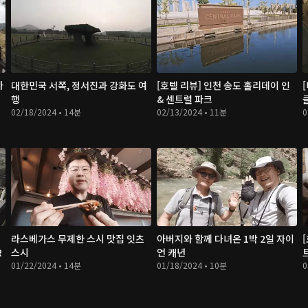
아
대한민국 서쪽, 정서진과 강화도 여
[호텔 리뷰] 인천 송도 홀리데이 인
행
& 센트럴 파크
클
02/18/2024 • 14분
02/13/2024 • 11분
0
라스베가스 무제한 스시 맛집 잇츠
아버지와 함께 다녀온 1박 2일 자이
R
스시
언 캐년
01/22/2024 • 14분
01/18/2024 • 10분
0