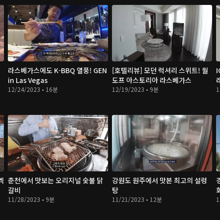
라스베가스에도 K-BBQ 열풍! GEN
[호텔리뷰] 모던 럭셔리 스위트! 월
in Las Vegas
도프 아스토리아 라스베가스
12/24/2023 • 16분
12/19/2023 • 9분
1
엑
춘천에서 맛보는 오리지널 숯불 닭
강원도 원주에서 맛본 최고의 설렁
갈비
탕
11/28/2023 • 9분
11/21/2023 • 12분
1