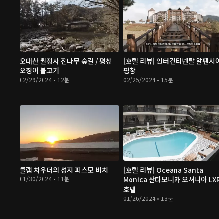
오대산 월정사 전나무 숲길 / 평창
[호텔 리뷰] 인터컨티넨탈 알펜시
오징어 불고기
평창
02/29/2024 • 12분
02/25/2024 • 15분
클램 차우더의 성지 피스모 비치
[호텔 리뷰] Oceana Santa
01/30/2024 • 11분
Monica 산타모니카 오셔니아 LX
호텔
01/26/2024 • 13분