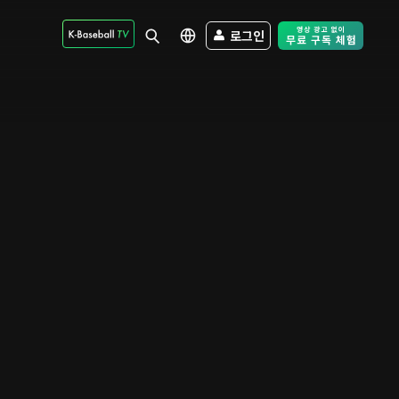
로그인
Free Trial - Sk