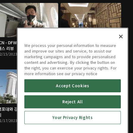
ICN - DFW 대한항공 프리스티지 클
[호텔리뷰] 그랜드 인터컨티넨탈 서
We process your personal information to measure
래스 리뷰
울 파르나스
and improve our sites and service, to assist our
2/15/2023 • 12분
12/11/2023 • 11분
marketing campaigns and to provide personalised
content and advertising. By clicking the button on
the right, you can exercise your privacy rights. For
more information see our privacy notice
Accept Cookies
Reject All
경포대와 강릉에서 맛보는 광어 물
평창 알펜시아 리조트 & 오대산 여
회
행
Your Privacy Rights
1/17/2023 • 12분
09/24/2023 • 11분