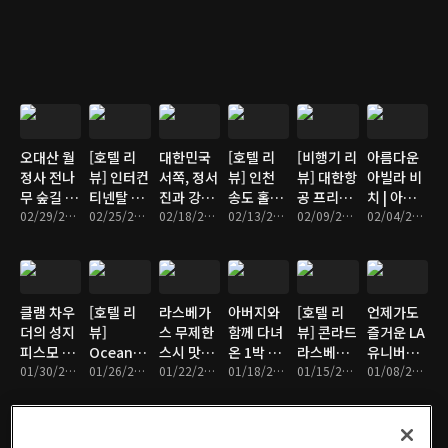
바이 힐튼
수와 개성
티넨탈 서
서울 판교
만두의 진
울 파르나
수를 보여
스
주는 원조
개성집
오대산 월
[호텔 리
대한민국
[호텔 리
[비행기 리
아름다운
정사 전나
뷰] 인터컨
서쪽, 정서
뷰] 인천
뷰] 대한항
아빌라 비
무 숲길 /
티넨탈 알
진과 강화
송도 홀리
공 프리스
치 | 아빌
평창 오징
02/29/2024 • 12분
펜시아 평
02/25/2024 • 15분
도 여행
02/18/2024 • 14분
데이 인 &
02/13/2024 • 11분
티지 클래
02/09/2024 • 17분
라 핫스프
02/04/2024 • 9분
어 불고기
창
센트럴 파
스 | LAS
링스 온천
크
to ICN
클램 차우
[호텔 리
라스베가
아버지와
[호텔 리
언제가도
더의 성지
뷰]
스 무제한
함께 다녀
뷰] 콘라드
즐거운 LA
피스모 비
Oceana
스시 맛집
온 1박 2일
라스베가
유니버셜
치
01/30/2024 • 11분
Santa
01/26/2024 • 13분
잇츠스시
01/22/2024 • 14분
자이언 캐
01/18/2024 • 10분
스 리조트
01/15/2024 • 16분
스튜디오
01/08/2024 • 12분
Monica
년
월드 & 라
헐리우드
산타모니
스베가스
(feat. 마
카 오셔니
Top
리오 카트)