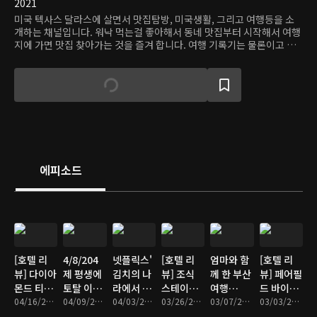
2021
미국 텍사스 달라스에 살면서 맛집탐방, 미국생활, 그리고 여행등을 소
개하는 채널입니다. 워낙 먹는걸 좋아해서 동네 맛집부터 시작해서 여행
지에 가면 맛집 찾아가는 것을 즐겨 합니다. 여행 기록기는 물론이고 맛
집 탐방도 같이 합니다. 무료할 수 있는 이민 생활, 재밌게 살아보겠습니
다!
에피소드
[호텔 리
4/8/204
넷플릭스'
[호텔 리
엄마와 함
[호텔 리
뷰] 다이아
제 평생에
김치의 나
뷰] 조식
께 한 부산
뷰] 페어필
몬드 티어
토탈 이클
라에서 나
스테이크
여행
드 바이매
로 다녀온
04/16/2024 • 14분
립스를 보
04/09/2024 • 7분
왔던 오이
04/03/2024 • 12분
맛집 그랜
03/26/2024 • 13분
(feat. 밀
03/07/2024 • 15분
리어트 부
03/03/2024 • 13분
더블트리
는군요!
소박이 국
드 인터컨
면 & 복국)
산