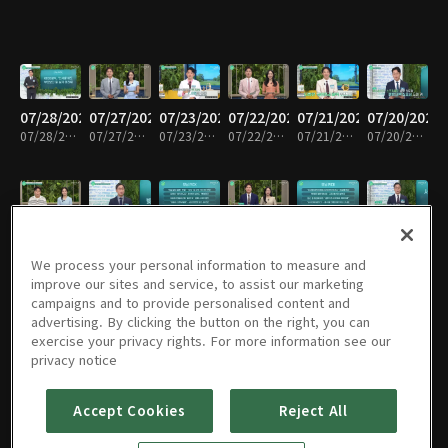
07/28/2026
07/27/2026
07/23/2026
07/22/2026
07/21/2026
07/20/2026
07/28/2026 • 42분
07/27/2026 • 42분
07/23/2026 • 42분
07/22/2026 • 42분
07/21/2026 • 42분
07/20/2026 • 42분
07/16/2026
07/15/2026
07/14/2026
07/13/2026
07/09/2026
07/08/2026
07/16/2026 • 42분
07/15/2026 • 43분
07/14/2026 • 42분
07/13/2026 • 42분
07/09/2026 • 42분
07/08/2026 • 43분
We process your personal information to measure and
improve our sites and service, to assist our marketing
campaigns and to provide personalised content and
advertising. By clicking the button on the right, you can
exercise your privacy rights. For more information see our
07/07/2026
07/06/2026
07/02/2026
07/01/2026
06/30/2026
06/29/2026
privacy notice
07/07/2026 • 42분
07/06/2026 • 42분
07/02/2026 • 43분
07/01/2026 • 43분
06/30/2026 • 42분
06/29/2026 • 42분
Accept Cookies
Reject All