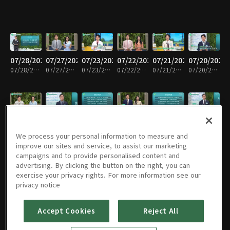
07/28/2026
07/27/2026
07/23/2026
07/22/2026
07/21/2026
07/20/2026
07/28/2026 • 42분
07/27/2026 • 42분
07/23/2026 • 42분
07/22/2026 • 42분
07/21/2026 • 42분
07/20/2026 • 42분
07/16/2026
07/15/2026
07/14/2026
07/13/2026
07/09/2026
07/08/2026
07/16/2026 • 42분
07/15/2026 • 43분
07/14/2026 • 42분
07/13/2026 • 42분
07/09/2026 • 42분
07/08/2026 • 43분
We process your personal information to measure and
improve our sites and service, to assist our marketing
campaigns and to provide personalised content and
advertising. By clicking the button on the right, you can
exercise your privacy rights. For more information see our
07/07/2026
07/06/2026
07/02/2026
07/01/2026
06/30/2026
06/29/2026
privacy notice
07/07/2026 • 42분
07/06/2026 • 42분
07/02/2026 • 43분
07/01/2026 • 43분
06/30/2026 • 42분
06/29/2026 • 42분
Accept Cookies
Reject All