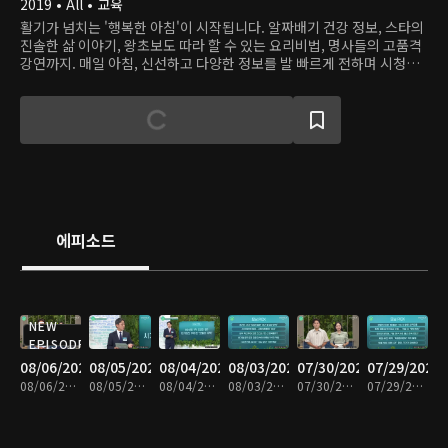
2019 • All • 교육
활기가 넘치는 '행복한 아침'이 시작됩니다. 알짜배기 건강 정보, 스타의
진솔한 삶 이야기, 왕초보도 따라 할 수 있는 요리비법, 명사들의 고품격
강연까지. 매일 아침, 신선하고 다양한 정보를 발 빠르게 전하며 시청자
들과 공감하는 '본격 생활 정보 프로그램'
에피소드
NEW
EPISODE
08/06/2026
08/05/2026
08/04/2026
08/03/2026
07/30/2026
07/29/2026
08/06/2026 • 43분
08/05/2026 • 43분
08/04/2026 • 42분
08/03/2026 • 42분
07/30/2026 • 42분
07/29/2026 • 42분