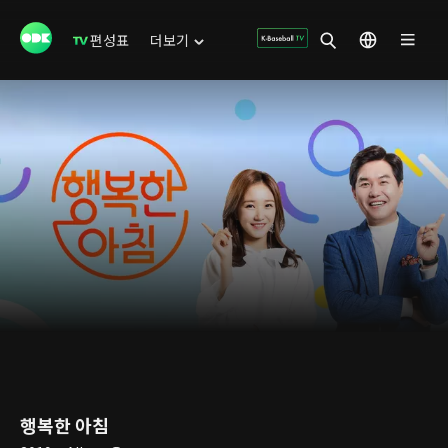
편성표
더보기
행복한 아침