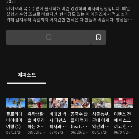
2021
아이오와 옥수수밭에 불시착해 버린 영양학과 박사과정생입니다. 매일
실험과 수업 조교로 바쁘지만, 한식당도 없는 이 에임즈에서 먹고 살기
위해 김치부터 족발까지 어지간한 한식은 다 만들어 먹습니다. 영상을 보
시는 모든 시청자분들, 들숨에 건강 날숨에 재복을 얻으시기를.
에피소드
플로리다
유학생활
비대면 박
콩국수 만
시골농부,
디펜스 전
마이애미
을 마무리
사 디펜스:
들어 먹기
근데 이제
에 마스크
여행 (1)
하는 2주
박사과정
(feat. 아
약간의 아
끼고 한 박
08/11/2021 • 16분
동안의 이
08/02/2021 • 7분
최종관문
07/07/2021 • 17분
이패드프
06/29/2021 • 20분
파트를 곁
06/17/2021 • 17분
사학위수
06/07/2021 • 8분
야기
로 언박싱)
들인..
여식