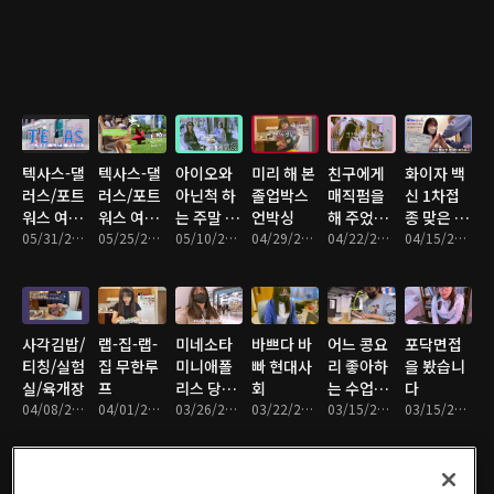
텍사스-댈
텍사스-댈
아이오와
미리 해 본
친구에게
화이자 백
러스/포트
러스/포트
아닌척 하
졸업박스
매직펌을
신 1차접
워스 여행
워스 여행
는 주말 바
언박싱
해 주었습
종 맞은 후
(2)
05/31/2021 • 17분
(1)
05/25/2021 • 17분
이브
05/10/2021 • 6분
04/29/2021 • 18분
니다
04/22/2021 • 18분
기
04/15/2021 • 14분
사각김밥/
랩-집-랩-
미네소타
바쁘다 바
어느 콩요
포닥면접
티칭/실험
집 무한루
미니애폴
빠 현대사
리 좋아하
을 봤습니
실/육개장
프
리스 당일
회
는 수업조
다
04/08/2021 • 21분
04/01/2021 • 17분
치기 여행
03/26/2021 • 18분
03/22/2021 • 17분
교의 하루
03/15/2021 • 8분
03/15/2021 • 20분