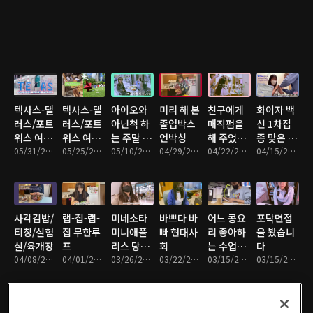
텍사스-댈
텍사스-댈
아이오와
미리 해 본
친구에게
화이자 백
러스/포트
러스/포트
아닌척 하
졸업박스
매직펌을
신 1차접
워스 여행
워스 여행
는 주말 바
언박싱
해 주었습
종 맞은 후
(2)
05/31/2021 • 17분
(1)
05/25/2021 • 17분
이브
05/10/2021 • 6분
04/29/2021 • 18분
니다
04/22/2021 • 18분
기
04/15/2021 • 14분
사각김밥/
랩-집-랩-
미네소타
바쁘다 바
어느 콩요
포닥면접
티칭/실험
집 무한루
미니애폴
빠 현대사
리 좋아하
을 봤습니
실/육개장
프
리스 당일
회
는 수업조
다
04/08/2021 • 21분
04/01/2021 • 17분
치기 여행
03/26/2021 • 18분
03/22/2021 • 17분
교의 하루
03/15/2021 • 8분
03/15/2021 • 20분