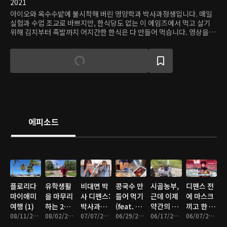
2021
아이오와 옥수수밭에 불시착해 버린 영양학과 박사과정생입니다. 매일
실험과 수업 조교로 바쁘지만, 한식당도 없는 이 에임즈에서 먹고 살기
위해 김치부터 족발까지 어지간한 한식은 다 만들어 먹습니다. 영상을 보
시는 모든 시청자분들, 들숨에 건강 날숨에 재복을 얻으시기를.
에피소드
플로리다
유학생활
비대면 박
콩국수 만
시골농부,
디펜스 전
마이애미
을 마무리
사 디펜스:
들어 먹기
근데 이제
에 마스크
여행 (1)
하는 2주
박사과정
(feat. 아
약간의 아
끼고 한 박
08/11/2021 • 16분
동안의 이
08/02/2021 • 7분
최종관문
07/07/2021 • 17분
이패드프
06/29/2021 • 20분
파트를 곁
06/17/2021 • 17분
사학위수
06/07/2021 • 8분
야기
로 언박싱)
들인..
여식