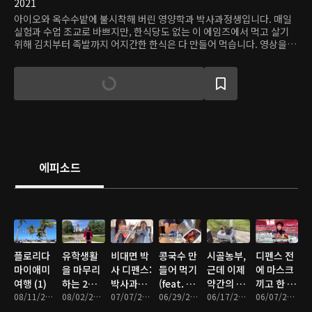
2021
아이오와 옥수수밭에 불시착해 버린 영양학과 박사과정생입니다. 매일
실험과 수업 조교로 바쁘지만, 한식당도 없는 이 에임즈에서 먹고 살기
위해 김치부터 족발까지 어지간한 한식은 다 만들어 먹습니다. 영상을 보
시는 모든 시청자분들, 들숨에 건강 날숨에 재복을 얻으시기를.
에피소드
플로리다
유학생활
비대면 박
콩국수 만
시골농부,
디펜스 전
마이애미
을 마무리
사 디펜스:
들어 먹기
근데 이제
에 마스크
여행 (1)
하는 2주
박사과정
(feat. 아
약간의 아
끼고 한 박
08/11/2021 • 16분
동안의 이
08/02/2021 • 7분
최종관문
07/07/2021 • 17분
이패드프
06/29/2021 • 20분
파트를 곁
06/17/2021 • 17분
사학위수
06/07/2021 • 8분
야기
로 언박싱)
들인..
여식