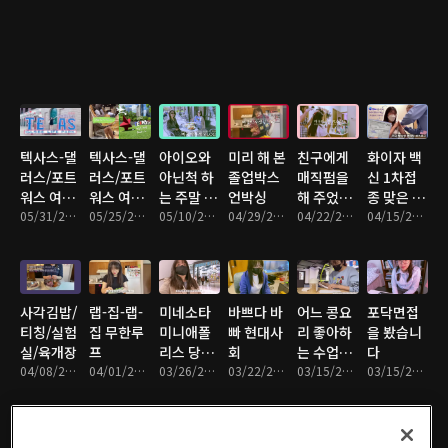
텍사스-댈
텍사스-댈
아이오와
미리 해 본
친구에게
화이자 백
러스/포트
러스/포트
아닌척 하
졸업박스
매직펌을
신 1차접
워스 여행
워스 여행
는 주말 바
언박싱
해 주었습
종 맞은 후
(2)
05/31/2021 • 17분
(1)
05/25/2021 • 17분
이브
05/10/2021 • 6분
04/29/2021 • 18분
니다
04/22/2021 • 18분
기
04/15/2021 • 14분
사각김밥/
랩-집-랩-
미네소타
바쁘다 바
어느 콩요
포닥면접
티칭/실험
집 무한루
미니애폴
빠 현대사
리 좋아하
을 봤습니
실/육개장
프
리스 당일
회
는 수업조
다
04/08/2021 • 21분
04/01/2021 • 17분
치기 여행
03/26/2021 • 18분
03/22/2021 • 17분
교의 하루
03/15/2021 • 8분
03/15/2021 • 20분