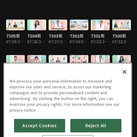
7305회
7304회
7303회
7302회
7301회
7300회
07/29/2026 • 52분
07/28/2026 • 51분
07/27/2026 • 51분
07/24/2026 • 52분
07/23/2026 • 52분
07/22/2026 • 52분
7299회
7298회
7297회
7296회
7295회
7294회
07/21/2026 • 51분
07/20/2026 • 51분
07/17/2026 • 52분
07/16/2026 • 51분
07/15/2026 • 52분
07/14/2026 • 51분
We process your personal information to measure and
improve our sites and service, to assist our marketing
campaigns and to provide personalised content and
advertising. By clicking the button on the right, you can
exercise your privacy rights. For more information see our
7293회
7292회
7291회
7290회
7289회
7288회
privacy notice
07/13/2026 • 51분
07/10/2026 • 52분
07/09/2026 • 52분
07/08/2026 • 52분
07/07/2026 • 51분
07/06/2026 • 51분
Accept Cookies
Reject All