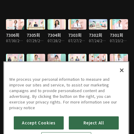
7306회
7305회
7304회
7303회
7302회
7301회
07/30/2026 • 52분
07/29/2026 • 52분
07/28/2026 • 51분
07/27/2026 • 51분
07/24/2026 • 52분
07/23/2026 • 52분
7300회
7299회
7298회
7297회
7296회
7295회
07/22/2026 • 52분
07/21/2026 • 51분
07/20/2026 • 51분
07/17/2026 • 52분
07/16/2026 • 51분
07/15/2026 • 52분
We process your personal information to measure and
improve our sites and service, to assist our marketing
campaigns and to provide personalised content and
advertising. By clicking the button on the right, you can
exercise your privacy rights. For more information see our
7294회
7293회
7292회
7291회
7290회
7289회
privacy notice
07/14/2026 • 51분
07/13/2026 • 51분
07/10/2026 • 52분
07/09/2026 • 52분
07/08/2026 • 52분
07/07/2026 • 51분
Accept Cookies
Reject All