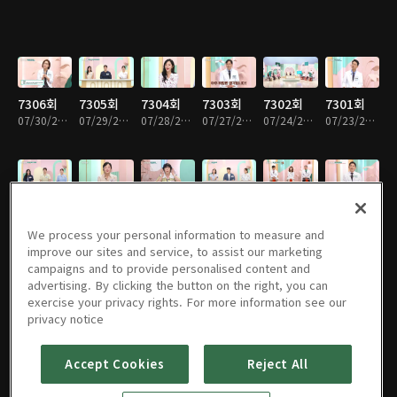
7306회
7305회
7304회
7303회
7302회
7301회
07/30/2026 • 52분
07/29/2026 • 52분
07/28/2026 • 51분
07/27/2026 • 51분
07/24/2026 • 52분
07/23/2026 • 52분
7300회
7299회
7298회
7297회
7296회
7295회
07/22/2026 • 52분
07/21/2026 • 51분
07/20/2026 • 51분
07/17/2026 • 52분
07/16/2026 • 51분
07/15/2026 • 52분
We process your personal information to measure and
improve our sites and service, to assist our marketing
campaigns and to provide personalised content and
advertising. By clicking the button on the right, you can
exercise your privacy rights. For more information see our
7294회
7293회
7292회
7291회
7290회
7289회
privacy notice
07/14/2026 • 51분
07/13/2026 • 51분
07/10/2026 • 52분
07/09/2026 • 52분
07/08/2026 • 52분
07/07/2026 • 51분
Accept Cookies
Reject All