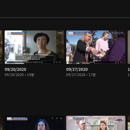
09/20/2020
09/27/2020
1
09/20/2020 • 19분
09/27/2020 • 17분
1