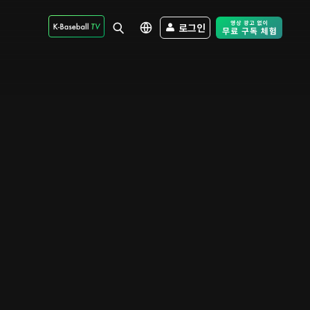
로그인
Free Trial - Sk