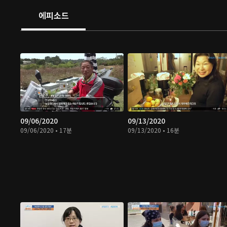
에피소드
09/06/2020
09/13/2020
09/06/2020 • 17분
09/13/2020 • 16분