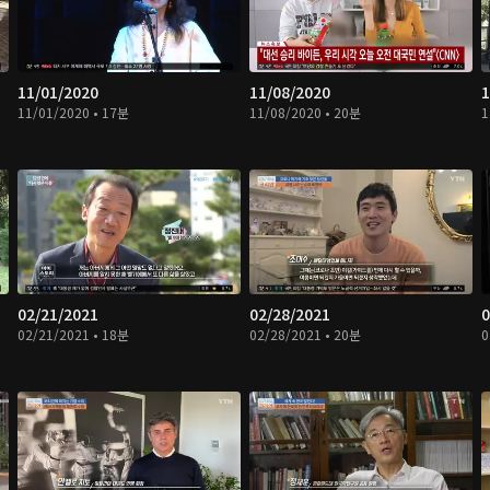
11/01/2020
11/08/2020
1
11/01/2020 • 17분
11/08/2020 • 20분
1
02/21/2021
02/28/2021
0
02/21/2021 • 18분
02/28/2021 • 20분
0