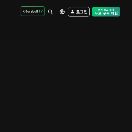
로그인
Free Trial - Sk