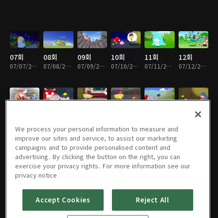
07회
08회
09회
10회
11회
12회
07/07/2019 • 12분
07/08/2019 • 12분
07/09/2019 • 12분
07/10/2019 • 11분
07/11/2019 • 12분
07/12/2019 • 12분
13회
14회
15회
16회
17회
18회
07/13/2019 • 13분
07/14/2019 • 12분
07/15/2019 • 11분
07/16/2019 • 12분
07/17/2019 • 12분
07/18/2019 • 12분
We process your personal information to measure and
improve our sites and service, to assist our marketing
campaigns and to provide personalised content and
advertising. By clicking the button on the right, you can
exercise your privacy rights. For more information see our
19회
20회
21회
22회
23회
24회
privacy notice
07/19/2019 • 12분
07/20/2019 • 10분
07/21/2019 • 11분
07/22/2019 • 11분
07/23/2019 • 11분
07/24/2019 • 12분
Accept Cookies
Reject All