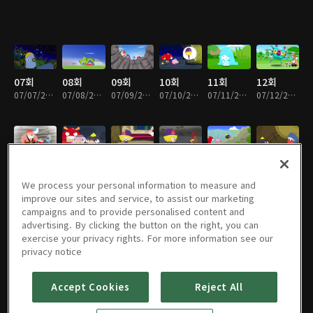
07회
08회
09회
10회
11회
12회
07/07/2019 • 12분
07/08/2019 • 12분
07/09/2019 • 12분
07/10/2019 • 11분
07/11/2019 • 12분
07/12/2019 • 12분
13회
14회
15회
16회
17회
18회
07/13/2019 • 13분
07/14/2019 • 12분
07/15/2019 • 11분
07/16/2019 • 12분
07/17/2019 • 12분
07/18/2019 • 12분
We process your personal information to measure and
improve our sites and service, to assist our marketing
campaigns and to provide personalised content and
advertising. By clicking the button on the right, you can
exercise your privacy rights. For more information see our
19회
20회
21회
22회
23회
24회
privacy notice
07/19/2019 • 12분
07/20/2019 • 10분
07/21/2019 • 11분
07/22/2019 • 11분
07/23/2019 • 11분
07/24/2019 • 12분
Accept Cookies
Reject All