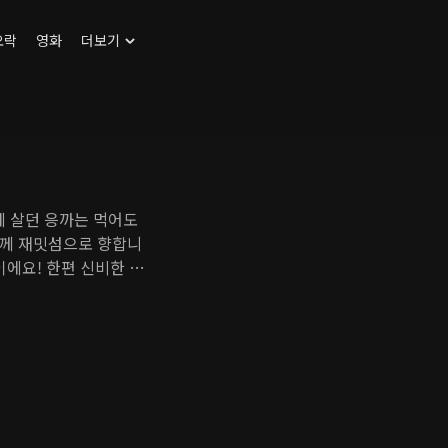
오락
영화
더보기
에 살던 응까는 먹어도
함께 재밋섬으로 향합니
이에요! 한편 신비한 능
으로 향했는데요. 응까
 이끄는 해적들을 물리