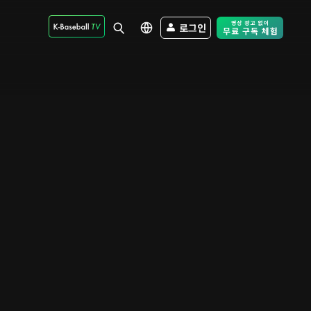
로그인
Free Trial - Sk