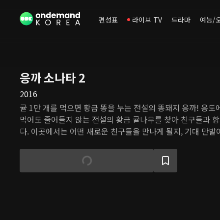
편성표
라이브 TV
드라마
예능/
응까 소나타 2
2016
귤 1만 개를 먹으면 황금 똥을 누는 전설의 똥돼지 응까! 응도
먹어도 줄어들지 않는 전설의 황금 귤나무를 찾아 친구들과 
다. 이곳에서는 어떤 새로운 친구들을 만나게 될지, 기대 만발
력을 가진 응까를 노리는 마녀 스파게티와 크랩 선장도 재밋섬
와 친구들은 마녀 스파게티의 무시무시한 마법과 크랩 선장이
치고 즐거운 모험을 계속할 수 있을까요?