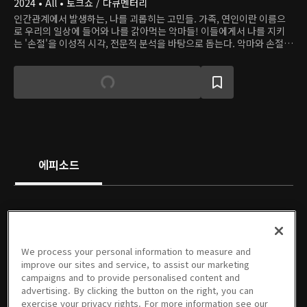
2024 • All • 토크쇼 / 다큐멘터리
인간관계에서 발생하는, 나를 괴롭히는 고민들. 가족, 연인이란 이름으
로 우리의 일상에 들어와 나를 갉아먹는 악마들! 이들에게서 나를 지키
는 '손절'을 이성적 시각, 전문적 분석을 바탕으로 돕는다. 악마와 손절할
당신을 위한 관계 카운슬링 토크쇼.
에피소드
We process your personal information to measure and
1회
2회
3회
4회
5회
6회
improve our sites and service, to assist our marketing
01/22/2024 • 1시간
01/29/2024 • 1시간
02/05/2024 • 1시간 1분
02/19/2024 • 1시간 1분
02/26/2024 • 1시간 5분
03/04/2024 • 1시간 4분
campaigns and to provide personalised content and
advertising. By clicking the button on the right, you can
exercise your privacy rights. For more information see our