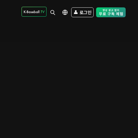
로그인
Free Trial - Sk