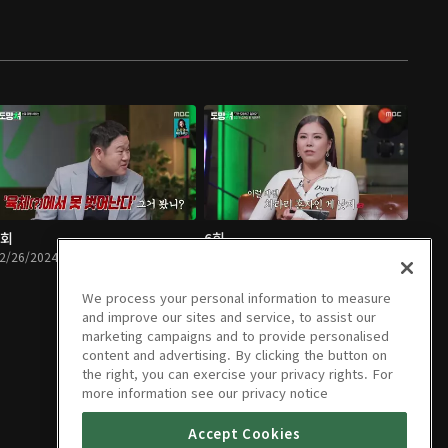
5회
6회
2/26/2024 • 1시간 5분
03/04/2024 • 1시간 4분
We process your personal information to measure
and improve our sites and service, to assist our
marketing campaigns and to provide personalised
content and advertising. By clicking the button on
the right, you can exercise your privacy rights. For
more information see our privacy notice
Accept Cookies