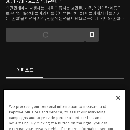
2024 • All • 토크쇼 / 다큐멘터리
인간관계에서 발생하는, 나를 괴롭히는 고민들. 가족, 연인이란 이름으
로 우리의 일상에 들어와 나를 갉아먹는 악마들! 이들에게서 나를 지키
는 '손절'을 이성적 시각, 전문적 분석을 바탕으로 돕는다. 악마와 손절할
당신을 위한 관계 카운슬링 토크쇼.
에피소드
We process your personal information to measure and
1회
2회
3회
4회
5회
6회
improve our sites and service, to assist our marketing
01/22/2024 • 1시간
01/29/2024 • 1시간
02/05/2024 • 1시간 1분
02/19/2024 • 1시간 1분
02/26/2024 • 1시간 5분
03/04/2024 • 1시간 4분
campaigns and to provide personalised content and
advertising. By clicking the button on the right, you can
exercise your privacy rights. For more information see our