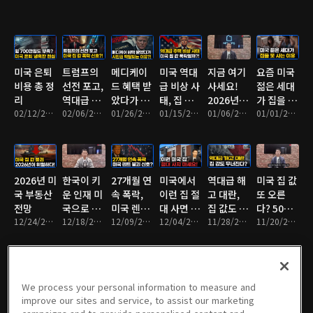
칙
미국 은퇴
트럼프의
메디케이
미국 역대
지금 여기
요즘 미국
비용 총 정
선전 포고,
드 혜택 받
급 비상 사
사세요!
젊은 세대
리
역대급 금
았다가 시
태, 집 값
2026년 미
가 집을 살
02/12/2026 • 10분
리 인하 지
02/06/2026 • 9분
민권 박탈
01/26/2026 • 10분
폭락한다?
01/15/2026 • 9분
국에서 가
01/06/2026 • 9분
수 없는 이
01/01/2026 • 7분
시
되는 이
장 핫한 지
유?
유?
역
2026년 미
한국이 키
27개월 연
미국에서
역대급 해
미국 집 값
국 부동산
운 인재 미
속 폭락,
이런 집 절
고 대란,
또 오른
전망
국으로 간
미국 렌트
대 사면 안
집 값도 무
다? 50년
12/24/2025 • 10분
다?
12/18/2025 • 9분
붕괴 신
12/09/2025 • 8분
됩니다
12/04/2025 • 10분
너질까?
11/28/2025 • 10분
모기지 함
11/20/2025 • 10분
호?
정
We process your personal information to measure and
요즘 미국
미국 압류
미국을 점
미국 새 집
미국 이제
미국 취업
improve our sites and service, to assist our marketing
에서 인기
폭증, 미국
령한 초대
이 30만 불
안간다?
비자 100