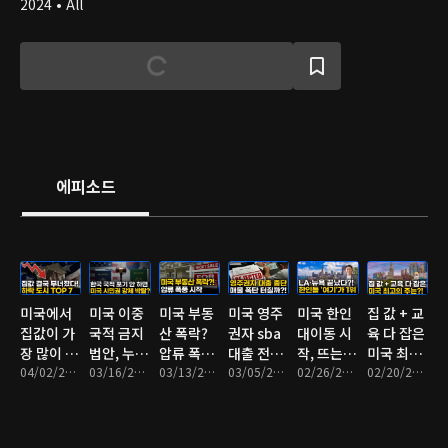
2024 • All
에피소드
미국에서
미국 이중
미국 부동
미국 영주
미국 한인
집 값 + 교
집값이 가
국적 금지
산 폭락?
권자 sba
대이동 시
육 다 잡은
장 많이 폭
법안, 누가
압류 폭풍
대출 전면
작, 뜨는
미국 최고
락한 지역
04/02/2026 • 9분
위험할까?
03/16/2026 • 8분
시작
03/13/2026 • 9분
제외,
03/05/2026 • 9분
지역 TOP
02/26/2026 • 10분
의 주는?
02/20/2026 • 13분
은?
2026년 3
7
월 1일부
터 0% 원