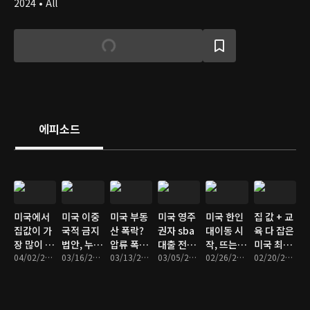
2024 • All
에피소드
미국에서
미국 이중
미국 부동
미국 영주
미국 한인
집 값 + 교
집값이 가
국적 금지
산 폭락?
권자 sba
대이동 시
육 다 잡은
장 많이 폭
법안, 누가
압류 폭풍
대출 전면
작, 뜨는
미국 최고
락한 지역
04/02/2026 • 9분
위험할까?
03/16/2026 • 8분
시작
03/13/2026 • 9분
제외,
03/05/2026 • 9분
지역 TOP
02/26/2026 • 10분
의 주는?
02/20/2026 • 13분
은?
2026년 3
7
월 1일부
터 0% 원