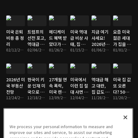
칙
미국 은퇴
트럼프의
메디케이
미국 역대
지금 여기
요즘 미국
비용 총 정
선전 포고,
드 혜택 받
급 비상 사
사세요!
젊은 세대
리
역대급 금
았다가 시
태, 집 값
2026년 미
가 집을 살
02/12/2026 • 10분
리 인하 지
02/06/2026 • 9분
민권 박탈
01/26/2026 • 10분
폭락한다?
01/15/2026 • 9분
국에서 가
01/06/2026 • 9분
수 없는 이
01/01/2026 • 7분
시
되는 이
장 핫한 지
유?
유?
역
2026년 미
한국이 키
27개월 연
미국에서
역대급 해
미국 집 값
국 부동산
운 인재 미
속 폭락,
이런 집 절
고 대란,
또 오른
전망
국으로 간
미국 렌트
대 사면 안
집 값도 무
다? 50년
12/24/2025 • 10분
다?
12/18/2025 • 9분
붕괴 신
12/09/2025 • 8분
됩니다
12/04/2025 • 10분
너질까?
11/28/2025 • 10분
모기지 함
11/20/2025 • 10분
호?
정
We process your personal information to measure and
요즘 미국
미국 압류
미국을 점
미국 새 집
미국 이제
미국 취업
improve our sites and service, to assist our marketing
에서 인기
폭증, 미국
령한 초대
이 30만 불
안간다?
비자 100