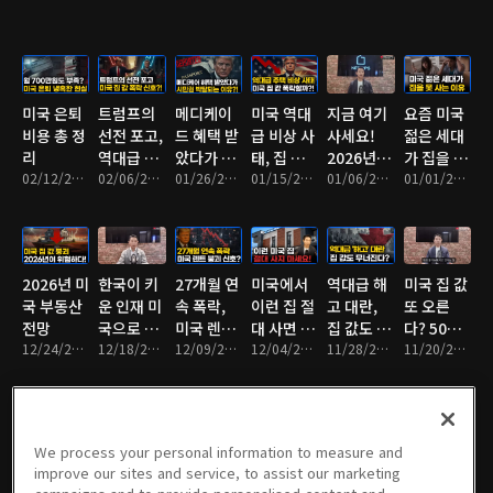
칙
미국 은퇴
트럼프의
메디케이
미국 역대
지금 여기
요즘 미국
비용 총 정
선전 포고,
드 혜택 받
급 비상 사
사세요!
젊은 세대
리
역대급 금
았다가 시
태, 집 값
2026년 미
가 집을 살
02/12/2026 • 10분
리 인하 지
02/06/2026 • 9분
민권 박탈
01/26/2026 • 10분
폭락한다?
01/15/2026 • 9분
국에서 가
01/06/2026 • 9분
수 없는 이
01/01/2026 • 7분
시
되는 이
장 핫한 지
유?
유?
역
2026년 미
한국이 키
27개월 연
미국에서
역대급 해
미국 집 값
국 부동산
운 인재 미
속 폭락,
이런 집 절
고 대란,
또 오른
전망
국으로 간
미국 렌트
대 사면 안
집 값도 무
다? 50년
12/24/2025 • 10분
다?
12/18/2025 • 9분
붕괴 신
12/09/2025 • 8분
됩니다
12/04/2025 • 10분
너질까?
11/28/2025 • 10분
모기지 함
11/20/2025 • 10분
호?
정
We process your personal information to measure and
요즘 미국
미국 압류
미국을 점
미국 새 집
미국 이제
미국 취업
improve our sites and service, to assist our marketing
에서 인기
폭증, 미국
령한 초대
이 30만 불
안간다?
비자 100