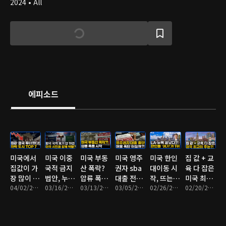
2024 • All
에피소드
미국에서
미국 이중
미국 부동
미국 영주
미국 한인
집 값 + 교
집값이 가
국적 금지
산 폭락?
권자 sba
대이동 시
육 다 잡은
장 많이 폭
법안, 누가
압류 폭풍
대출 전면
작, 뜨는
미국 최고
락한 지역
04/02/2026 • 9분
위험할까?
03/16/2026 • 8분
시작
03/13/2026 • 9분
제외,
03/05/2026 • 9분
지역 TOP
02/26/2026 • 10분
의 주는?
02/20/2026 • 13분
은?
2026년 3
7
월 1일부
터 0% 원