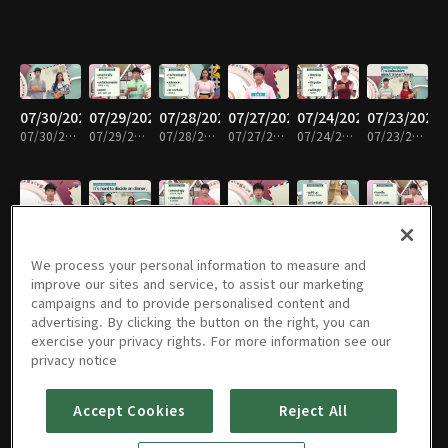
07/30/2026
07/29/2026
07/28/2026
07/27/2026
07/24/2026
07/23/2026
07/30/2026 • 29분
07/29/2026 • 29분
07/28/2026 • 28분
07/27/2026 • 29분
07/24/2026 • 29분
07/23/2026 • 28분
07/22/2026
07/21/2026
07/20/2026
07/17/2026
07/16/2026
07/15/2026
07/22/2026 • 28분
07/21/2026 • 28분
07/20/2026 • 28분
07/17/2026 • 28분
07/16/2026 • 28분
07/15/2026 • 28분
We process your personal information to measure and
improve our sites and service, to assist our marketing
campaigns and to provide personalised content and
advertising. By clicking the button on the right, you can
exercise your privacy rights. For more information see our
07/14/2026
07/13/2026
07/10/2026
07/09/2026
07/08/2026
07/07/2026
privacy notice
07/14/2026 • 28분
07/13/2026 • 29분
07/10/2026 • 28분
07/09/2026 • 28분
07/08/2026 • 28분
07/07/2026 • 29분
Accept Cookies
Reject All