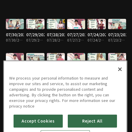
07/30/2026
07/29/2026
07/28/2026
07/27/2026
07/24/2026
07/23/2026
07/30/2026 • 29분
07/29/2026 • 29분
07/28/2026 • 28분
07/27/2026 • 29분
07/24/2026 • 29분
07/23/2026 • 28분
07/22/2026
07/21/2026
07/20/2026
07/17/2026
07/16/2026
07/15/2026
07/22/2026 • 28분
07/21/2026 • 28분
07/20/2026 • 28분
07/17/2026 • 28분
07/16/2026 • 28분
07/15/2026 • 28분
We process your personal information to measure and
improve our sites and service, to assist our marketing
campaigns and to provide personalised content and
advertising. By clicking the button on the right, you can
exercise your privacy rights. For more information see our
07/14/2026
07/13/2026
07/10/2026
07/09/2026
07/08/2026
07/07/2026
privacy notice
07/14/2026 • 28분
07/13/2026 • 29분
07/10/2026 • 28분
07/09/2026 • 28분
07/08/2026 • 28분
07/07/2026 • 29분
Accept Cookies
Reject All