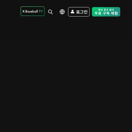
로그인
Free Trial - Sk