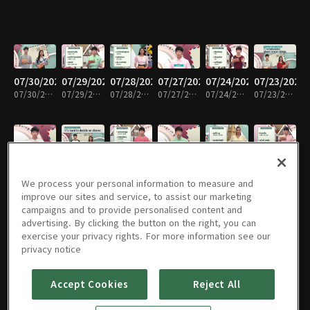
07/30/2026
07/29/2026
07/28/2026
07/27/2026
07/24/2026
07/23/2026
07/30/2026 • 29분
07/29/2026 • 29분
07/28/2026 • 28분
07/27/2026 • 29분
07/24/2026 • 29분
07/23/2026 • 28분
07/22/2026
07/21/2026
07/20/2026
07/17/2026
07/16/2026
07/15/2026
07/22/2026 • 28분
07/21/2026 • 28분
07/20/2026 • 28분
07/17/2026 • 28분
07/16/2026 • 28분
07/15/2026 • 28분
We process your personal information to measure and
improve our sites and service, to assist our marketing
campaigns and to provide personalised content and
advertising. By clicking the button on the right, you can
exercise your privacy rights. For more information see our
07/14/2026
07/13/2026
07/10/2026
07/09/2026
07/08/2026
07/07/2026
privacy notice
07/14/2026 • 28분
07/13/2026 • 29분
07/10/2026 • 28분
07/09/2026 • 28분
07/08/2026 • 28분
07/07/2026 • 29분
Accept Cookies
Reject All