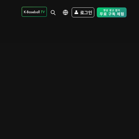
로그인
Free Trial - Sk