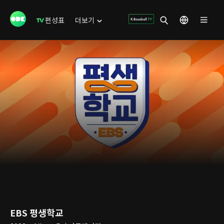
편성표
더보기
EBS 평생학교