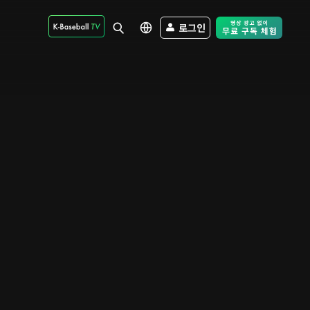
로그인
Free Trial - Sk