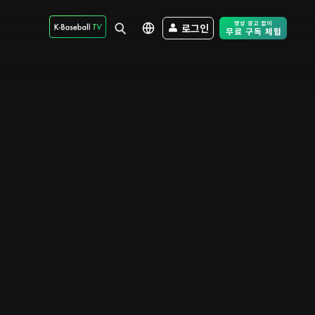
로그인
Free Trial - Sk