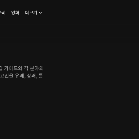
오락
영화
더보기
셀럽 가이드와 각 분야의
민을 유쾌, 상쾌, 통