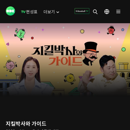
편성표
더보기
지킬박사와 가이드