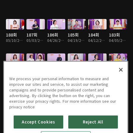
188회
187회
186회
185회
184회
183회
05/10/2026 • 47분
05/03/2026 • 47분
04/26/2026 • 47분
04/19/2026 • 47분
04/12/2026 • 47분
04/05/2026 • 47분
182회
181회
180회
179회
178회
177회
03/29/2026 • 47분
03/22/2026 • 47분
03/15/2026 • 47분
03/08/2026 • 47분
02/08/2026 • 47분
02/01/2026 • 47분
We process your personal information to measure and
improve our sites and service, to assist our marketing
campaigns and to provide personalised content and
advertising. By clicking the button on the right, you can
exercise your privacy rights. For more information see our
176회
175회
174회
173회
172회
171회
privacy notice
01/25/2026 • 47분
01/18/2026 • 47분
01/11/2026 • 47분
01/04/2026 • 47분
12/28/2025 • 47분
12/21/2025 • 47분
Accept Cookies
Reject All