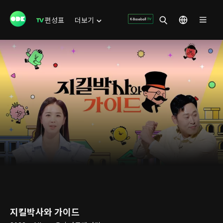
편성표
더보기
지킬박사와 가이드