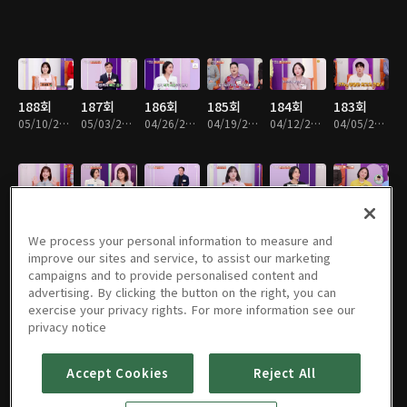
188회
187회
186회
185회
184회
183회
05/10/2026 • 47분
05/03/2026 • 47분
04/26/2026 • 47분
04/19/2026 • 47분
04/12/2026 • 47분
04/05/2026 • 47분
182회
181회
180회
179회
178회
177회
03/29/2026 • 47분
03/22/2026 • 47분
03/15/2026 • 47분
03/08/2026 • 47분
02/08/2026 • 47분
02/01/2026 • 47분
We process your personal information to measure and
improve our sites and service, to assist our marketing
campaigns and to provide personalised content and
advertising. By clicking the button on the right, you can
exercise your privacy rights. For more information see our
176회
175회
174회
173회
172회
171회
privacy notice
01/25/2026 • 47분
01/18/2026 • 47분
01/11/2026 • 47분
01/04/2026 • 47분
12/28/2025 • 47분
12/21/2025 • 47분
Accept Cookies
Reject All