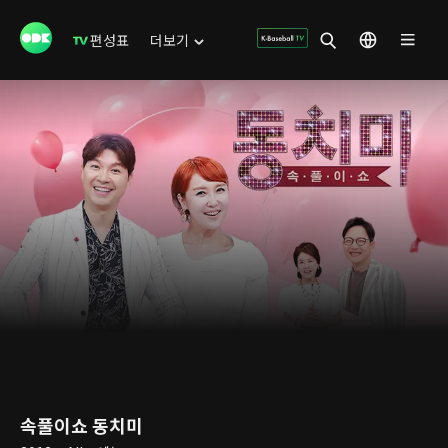
편성표
더보기
속풀이쇼 동치미