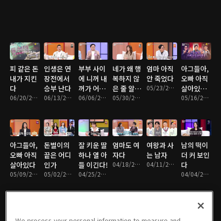
피 같은 돈
인생은 연
부부 사이
네가 왜 행
엄마 아직
아그들아,
내가 지킨
장전에서
에 니꺼 내
복하지 않
안 죽었다
오빠 아직
다
승부 난다
꺼가 어딨
은 줄 알
05/23/2026 • 1시간 21분
살아있다
06/20/2026 • 1시간 22분
06/13/2026 • 1시간 22분
냐
06/06/2026 • 1시간 22분
아?
05/30/2026 • 1시간 21분
2부
05/16/2026 • 1시간 23분
아그들아,
돈벌이의
잘 키운 딸
엄마도 여
여왕과 사
남의 떡이
오빠 아직
끝은 어디
하나 열 아
자다
는 남자
더 커 보인
살아있다
인가
들 이긴다!
04/18/2026 • 1시간 23분
04/11/2026 • 1시간 22분
다
05/09/2026 • 1시간 20분
05/02/2026 • 1시간 24분
04/25/2026 • 1시간 20분
04/04/2026 • 1시간 23분
We process your personal information to measure and