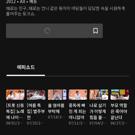
2012 • All • 예능
때로는 친구, 때로는 언니 같은 동치미 마담들이 답답한 속을 시원하게
풀어주는 토크쇼.
에피소드
[트롯 신동
[여름 특
울 엄마를
중독에 빠
나로 살기
부모 역할
특집] 노래
집] 별주부
부탁해
진 게 죄는
가 이렇게
은 죽어야
에 나이가
전
07/18/2026 • 1시간 23분
아니잖아
힘들 줄이
끝난다
있나요
08/01/2026 • 1시간 23분
07/25/2026 • 1시간 22분
07/11/2026 • 1시간 19분
야
07/04/2026 • 1시간 20분
06/27/2026 • 1시간 20분