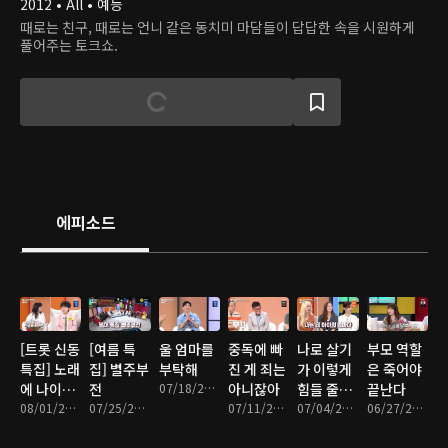
2012 • All • 예능
때로는 친구, 때로는 언니 같은 동치미 마담들이 답답한 속을 시원하게
풀어주는 토크쇼.
에피소드
[트롯 신동
[여름 특
울 엄마를
중독에 빠
나로 살기
부모 역할
특집] 노래
집] 별주부
부탁해
진 게 죄는
가 이렇게
은 죽어야
에 나이가
전
07/18/2026 • 1시간 23분
아니잖아
힘들 줄이
끝난다
있나요
08/01/2026 • 1시간 23분
07/25/2026 • 1시간 22분
07/11/2026 • 1시간 19분
야
07/04/2026 • 1시간 20분
06/27/2026 • 1시간 20분