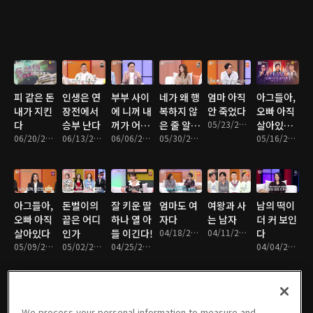
피 같은 돈
인생은 연
부부 사이
네가 왜 행
엄마 아직
아그들아,
내가 지킨
장전에서
에 니꺼 내
복하지 않
안 죽었다
오빠 아직
다
승부 난다
꺼가 어딨
은 줄 알
05/23/2026 • 1시간 21분
살아있다
06/20/2026 • 1시간 22분
06/13/2026 • 1시간 22분
냐
06/06/2026 • 1시간 22분
아?
05/30/2026 • 1시간 21분
2부
05/16/2026 • 1시간 23분
아그들아,
돈벌이의
잘 키운 딸
엄마도 여
여왕과 사
남의 떡이
오빠 아직
끝은 어디
하나 열 아
자다
는 남자
더 커 보인
살아있다
인가
들 이긴다!
04/18/2026 • 1시간 23분
04/11/2026 • 1시간 22분
다
05/09/2026 • 1시간 20분
05/02/2026 • 1시간 24분
04/25/2026 • 1시간 20분
04/04/2026 • 1시간 23분
We process your personal information to measure and