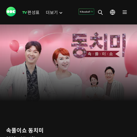
편성표
더보기
속풀이쇼 동치미