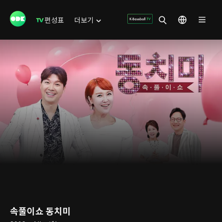
편성표
더보기
속풀이쇼 동치미