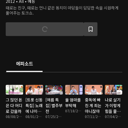
2012 • All • 예능
때로는 친구, 때로는 언니 같은 동치미 마담들이 답답한 속을 시원하게
풀어주는 토크쇼.
에피소드
그 많던 돈
[트롯 신동
[여름 특
울 엄마를
중독에 빠
나로 살기
은 다 어디
특집] 노래
집] 별주부
부탁해
진 게 죄는
가 이렇게
로 갔을까
에 나이가
전
07/18/2026 • 1시간 23분
아니잖아
힘들 줄이
08/08/2026 • 1시간 20분
있나요
08/01/2026 • 1시간 23분
07/25/2026 • 1시간 22분
07/11/2026 • 1시간 19분
야
07/04/2026 • 1시간 20분