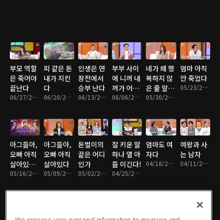
부모 역할
피 같은 돈
인생은 연
부부 사이
네가 왜 행
엄마 아직
은 죽어야
내가 지킨
장전에서
에 니꺼 내
복하지 않
안 죽었다
끝난다
다
승부 난다
꺼가 어딨
은 줄 알
05/23/2026 • 1시간 21분
06/27/2026 • 1시간 20분
06/20/2026 • 1시간 22분
06/13/2026 • 1시간 22분
냐
06/06/2026 • 1시간 22분
아?
05/30/2026 • 1시간 21분
아그들아,
아그들아,
돈벌이의
잘 키운 딸
엄마도 여
여왕과 사
오빠 아직
오빠 아직
끝은 어디
하나 열 아
자다
는 남자
살아있다
살아있다
인가
들 이긴다!
04/18/2026 • 1시간 23분
04/11/2026 • 1시간 22분
2부
05/16/2026 • 1시간 23분
05/09/2026 • 1시간 20분
05/02/2026 • 1시간 24분
04/25/2026 • 1시간 20분
We process your personal information to measure and