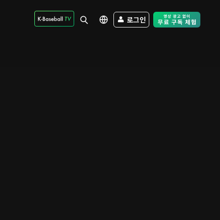
로그인
Free Trial - Sk