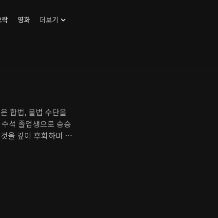
오락
영화
더보기
은 합법, 불법 수단을
 수석 졸업생으로 승승
 것을 깊이 후회하며 강
서 일어나는 독특한 사