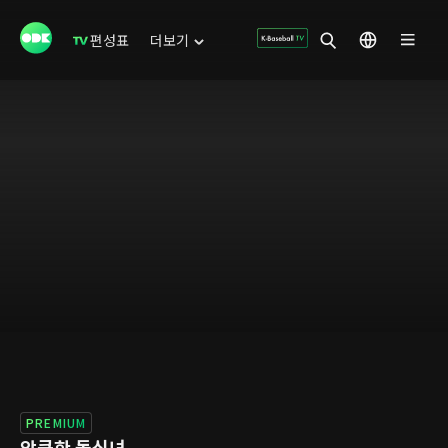
편성표
더보기
PREMIUM
앙큼한 돌싱녀