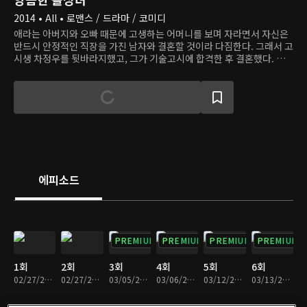
2014 • All • 로맨스 / 드라마 / 코미디
애라는 아버지와 오빠 때문에 고생하는 어머니를 보며 자라면서 자신은
반드시 안정적인 직장을 가진 남자와 결혼할 것이라 다짐한다. 그래서 고
시생 차정우를 뒷바라지했고, 그가 기술고시에 합격한 후 결혼했다. 하
지만 정우는 곧 공무원을 그만두고 사업을 시작하면서 큰 어려움을 겪고,
애라는 이혼을 선택한다. 몇 년 후 정우가 유명 벤처 기업의 CEO가 되자,
애라는 정우에게 돌아가려 하지만 정우는 이를 거부한다. 정우의 냉랭한
태도에 화가 난 애라는 정우의 회사에 들어가 직접 복수하려 한다.
에피소드
PREMIUM
PREMIUM
PREMIUM
PREMIUM
1회
2회
3회
4회
5회
6회
02/27/2014 • 59분
02/27/2014 • 59분
03/05/2014 • 1시간 2분
03/06/2014 • 1시간 3분
03/12/2014 • 1시간 3분
03/13/2014 • 1시간 3분