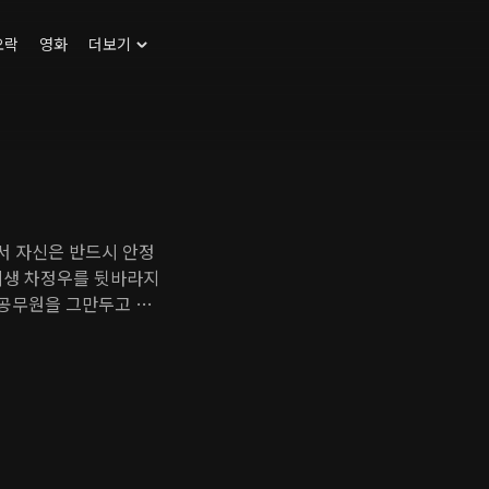
오락
영화
더보기
서 자신은 반드시 안정
시생 차정우를 뒷바라지
 공무원을 그만두고 사
 년 후 정우가 유명 벤
우는 이를 거부한다. 정
 복수하려 한다.