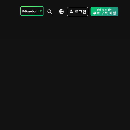
로그인
Free Trial - Sk