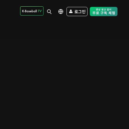
로그인
Free Trial - Sk