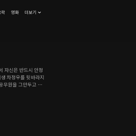
오락
영화
더보기
서 자신은 반드시 안정
시생 차정우를 뒷바라지
 공무원을 그만두고 사
 년 후 정우가 유명 벤
우는 이를 거부한다. 정
 복수하려 한다.