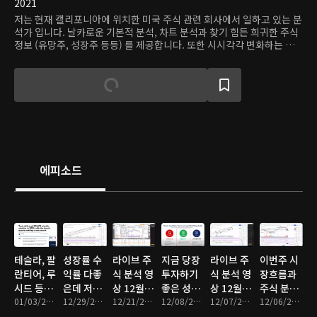
2021
저는 현재 캘리포니아에 위치한 미국 주식 관련 회사에서 일하고 있는 분
석가 입니다. 날카로운 기본적 분석, 차트 분석과 찾기 힘든 희귀한 주식
정보 (유망주, 성장주 등등) 를 제공합니다. 또한 시시각각 변화하는 증
시의 흐름을 큰그림으로 알기 쉽게 설명해 드립니다. 이 콘텐츠는 콘텐츠
제공자 개인의 의견으로 개별 종목(투자 상품)에 대한 권유나 매수 및 매
도 추천의 의도가 없습니다. 온디맨드코리아는 이를 근거로 행해진 주식
거래(투자)에 대해 책임이 없으며, 어떠한 경우에도 투자 결과에 대한 법
적 책임소재의 증빙자료로 사용할 수 없습니다.
에피소드
테슬라, 팔
성장률 수
라이브 주
지금 당장
라이브 주
이번주 시
란티어, 루
익률 다좋
식 분석 영
투자하기
식 분석 영
장흐름과
시드 등등
은데 저평
상 12월 셋
좋은 성장
상 12월 첫
주식 분석
분석
01/03/2022 • 9분
가된 주식
12/29/2021 • 11분
째 주
12/21/2021 • 58분
주는?
12/08/2021 • 11분
째 주
12/07/2021 • 57분
영상
12/06/2021 • 59분