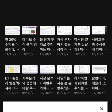
연 20%
라이브 주
늘 장기 투
지금 투자
하락장 언
시장흐름
수익률 이
식 분석 영
자로 추천
하기 좋은
제쯤 끝날
과 주식분
룰수 있는
상
하는 미국
성장주 3
까? 매수
석 라이브
투자법
11/15/2021 • 9분
10/28/2021 • 2시간 1분
주식/지식
10/28/2021 • 10분
개!
10/18/2021 • 11분
해야할 주
10/12/2021 • 10분
영상!
10/11/2021 • 1시간 45분
식은?
ETF 총정
지수분석
시장 분석
세일하는
하락하면
팔란티어,
리 영상/투
와 줍줍해
+ 이번주
시총 큰 유
사둬야할
테슬라, 소
자해야할
야할 주식
와치리스
량주/성장
주식들 총
파이,
ETF는?
10/06/2021 • 10분
리스트
09/30/2021 • 11분
트!
09/28/2021 • 10분
주!
09/27/2021 • 9분
정리
09/22/2021 • 9분
ARKK
09/20/2021 • 10분