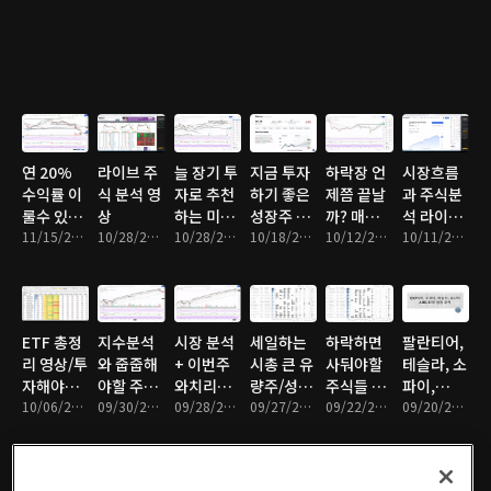
연 20%
라이브 주
늘 장기 투
지금 투자
하락장 언
시장흐름
수익률 이
식 분석 영
자로 추천
하기 좋은
제쯤 끝날
과 주식분
룰수 있는
상
하는 미국
성장주 3
까? 매수
석 라이브
투자법
11/15/2021 • 9분
10/28/2021 • 2시간 1분
주식/지식
10/28/2021 • 10분
개!
10/18/2021 • 11분
해야할 주
10/12/2021 • 10분
영상!
10/11/2021 • 1시간 45분
식은?
ETF 총정
지수분석
시장 분석
세일하는
하락하면
팔란티어,
리 영상/투
와 줍줍해
+ 이번주
시총 큰 유
사둬야할
테슬라, 소
자해야할
야할 주식
와치리스
량주/성장
주식들 총
파이,
ETF는?
10/06/2021 • 10분
리스트
09/30/2021 • 11분
트!
09/28/2021 • 10분
주!
09/27/2021 • 9분
정리
09/22/2021 • 9분
ARKK
09/20/2021 • 10분