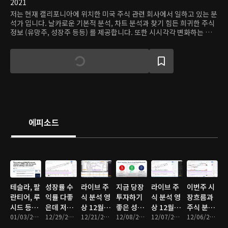
2021
저는 현재 캘리포니아에 위치한 미국 주식 관련 회사에서 일하고 있는 분
석가 입니다. 날카로운 기본적 분석, 차트 분석과 찾기 힘든 희귀한 주식
정보 (유망주, 성장주 등등) 를 제공합니다. 또한 시시각각 변화하는 증
시의 흐름을 큰그림으로 알기 쉽게 설명해 드립니다. 이 콘텐츠는 콘텐츠
제공자 개인의 의견으로 개별 종목(투자 상품)에 대한 권유나 매수 및 매
도 추천의 의도가 없습니다. 온디맨드코리아는 이를 근거로 행해진 주식
거래(투자)에 대해 책임이 없으며, 어떠한 경우에도 투자 결과에 대한 법
적 책임소재의 증빙자료로 사용할 수 없습니다.
에피소드
테슬라, 팔
성장률 수
라이브 주
지금 당장
라이브 주
이번주 시
란티어, 루
익률 다좋
식 분석 영
투자하기
식 분석 영
장흐름과
시드 등등
은데 저평
상 12월 셋
좋은 성장
상 12월 첫
주식 분석
분석
01/03/2022 • 9분
가된 주식
12/29/2021 • 11분
째 주
12/21/2021 • 58분
주는?
12/08/2021 • 11분
째 주
12/07/2021 • 57분
영상
12/06/2021 • 59분