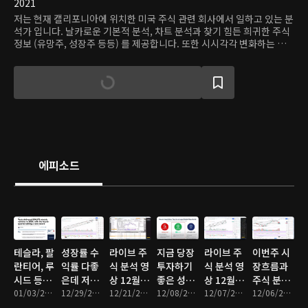
2021
저는 현재 캘리포니아에 위치한 미국 주식 관련 회사에서 일하고 있는 분
석가 입니다. 날카로운 기본적 분석, 차트 분석과 찾기 힘든 희귀한 주식
정보 (유망주, 성장주 등등) 를 제공합니다. 또한 시시각각 변화하는 증
시의 흐름을 큰그림으로 알기 쉽게 설명해 드립니다. 이 콘텐츠는 콘텐츠
제공자 개인의 의견으로 개별 종목(투자 상품)에 대한 권유나 매수 및 매
도 추천의 의도가 없습니다. 온디맨드코리아는 이를 근거로 행해진 주식
거래(투자)에 대해 책임이 없으며, 어떠한 경우에도 투자 결과에 대한 법
적 책임소재의 증빙자료로 사용할 수 없습니다.
에피소드
테슬라, 팔
성장률 수
라이브 주
지금 당장
라이브 주
이번주 시
란티어, 루
익률 다좋
식 분석 영
투자하기
식 분석 영
장흐름과
시드 등등
은데 저평
상 12월 셋
좋은 성장
상 12월 첫
주식 분석
분석
01/03/2022 • 9분
가된 주식
12/29/2021 • 11분
째 주
12/21/2021 • 58분
주는?
12/08/2021 • 11분
째 주
12/07/2021 • 57분
영상
12/06/2021 • 59분