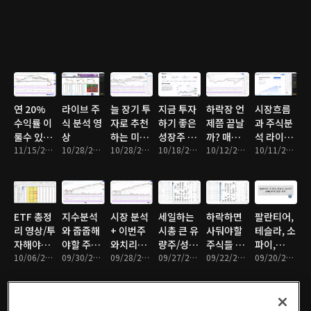
연 20%
라이브 주
늘 장기 투
지금 투자
하락장 언
시장흐름
수익률 이
식 분석 영
자로 추천
하기 좋은
제쯤 끝날
과 주식분
룰수 있는
상
하는 미국
성장주 3
까? 매수
석 라이브
투자법
11/15/2021 • 9분
10/28/2021 • 2시간 1분
주식/지식
10/28/2021 • 10분
개!
10/18/2021 • 11분
해야할 주
10/12/2021 • 10분
영상!
10/11/2021 • 1시간 45분
식은?
ETF 총정
지수분석
시장 분석
세일하는
하락하면
팔란티어,
리 영상/투
와 줍줍해
+ 이번주
시총 큰 유
사둬야할
테슬라, 소
자해야할
야할 주식
와치리스
량주/성장
주식들 총
파이,
ETF는?
10/06/2021 • 10분
리스트
09/30/2021 • 11분
트!
09/28/2021 • 10분
주!
09/27/2021 • 9분
정리
09/22/2021 • 9분
ARKK
09/20/2021 • 10분