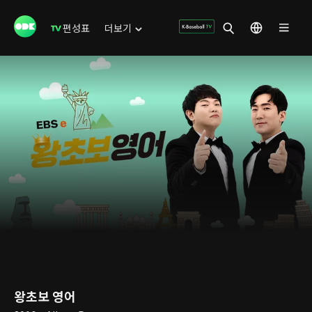
편성표
더보기
왕초보 영어