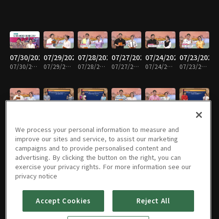
07/30/2026
07/29/2026
07/28/2026
07/27/2026
07/24/2026
07/23/2026
07/30/2026 • 30분
07/29/2026 • 30분
07/28/2026 • 30분
07/27/2026 • 30분
07/24/2026 • 29분
07/23/2026 • 30분
07/22/2026
07/21/2026
07/20/2026
07/17/2026
07/16/2026
07/15/2026
07/22/2026 • 29분
07/21/2026 • 29분
07/20/2026 • 30분
07/17/2026 • 28분
07/16/2026 • 30분
07/15/2026 • 29분
We process your personal information to measure and
improve our sites and service, to assist our marketing
campaigns and to provide personalised content and
advertising. By clicking the button on the right, you can
exercise your privacy rights. For more information see our
07/14/2026
07/13/2026
07/10/2026
07/09/2026
07/08/2026
07/07/2026
privacy notice
07/14/2026 • 30분
07/13/2026 • 30분
07/10/2026 • 30분
07/09/2026 • 29분
07/08/2026 • 30분
07/07/2026 • 29분
Accept Cookies
Reject All